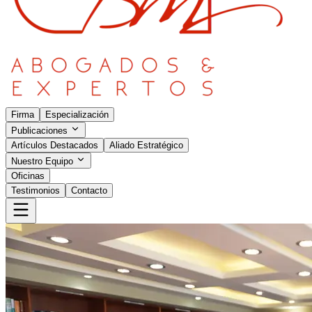
Firma
Especialización
Publicaciones
Artículos Destacados
Aliado Estratégico
Nuestro Equipo
Oficinas
Testimonios
Contacto